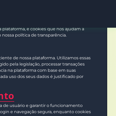
ma segura e eficiente. Entre os dados coletados
efone e data de nascimento. Também coletamos
uindo histórico de depósitos e saques, endereço
sa plataforma, e cookies que nos ajudam a
nossa política de transparência.
ciente de nossa plataforma. Utilizamos essas
gido pela legislação, processar transações
iência na plataforma com base em suas
Cada uso dos seus dados é justificado por
nto
ia de usuário e garantir o funcionamento
 login e navegação segura, enquanto cookies