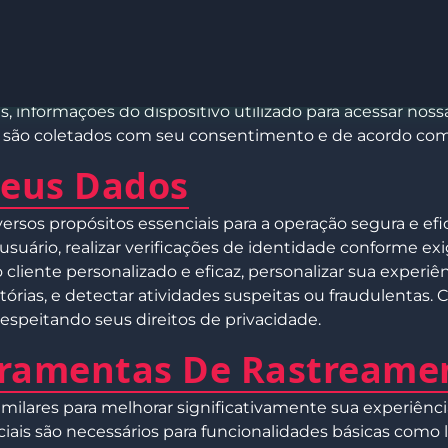
mos
essoais necessárias para oferecer nossos serviços de for
omo nome completo, endereço de e-mail, número de tel
e geográfica, informações de transações financeiras incl
s, informações do dispositivo utilizado para acessar nos
s são coletados com seu consentimento e de acordo com 
Seus Dados
ersos propósitos essenciais para a operação segura e efi
usuário, realizar verificações de identidade conforme exi
o cliente personalizado e eficaz, personalizar sua exper
tórias, e detectar atividades suspeitas ou fraudulentas. 
espeitando seus direitos de privacidade.
erramentas De Rastreame
similares para melhorar significativamente sua experiênc
iais são necessários para funcionalidades básicas como