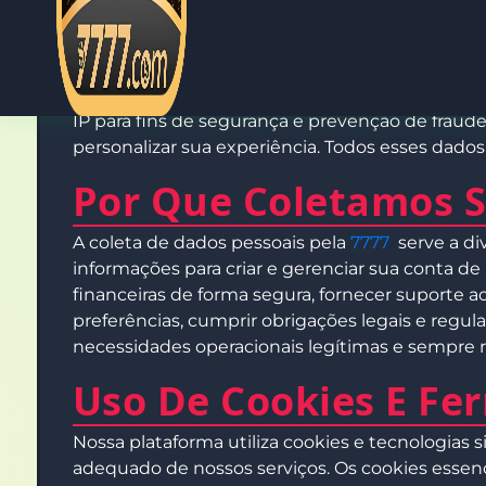
Quais Dados Coleta
A 7777 coleta diferentes tipos de informações p
estão informações básicas de identificação c
dados de localização para verificar elegibilidad
IP para fins de segurança e prevenção de fraude
personalizar sua experiência. Todos esses dado
Por Que Coletamos 
A coleta de dados pessoais pela
7777
serve a div
informações para criar e gerenciar sua conta de 
financeiras de forma segura, fornecer suporte a
preferências, cumprir obrigações legais e regula
necessidades operacionais legítimas e sempre r
Uso De Cookies E F
Nossa plataforma utiliza cookies e tecnologias 
adequado de nossos serviços. Os cookies essenc