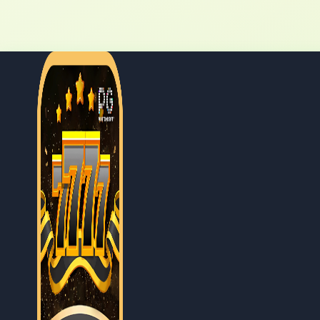
Política de Privaci
A 7777 está comprometida em proteger a privaci
forma clara e transparente como coletamos, ut
serviços. Entendemos que a confiança é fundam
segurança e seguimos todas as regulamentações
Sobre Esta Página
Esta página foi desenvolvida especificamente pa
das informações e nossas obrigações legais rela
como seus dados são gerenciados, permitindo 
atentamente todas as seções desta política p