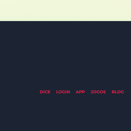
dade
dade e os dados pessoais de todos os nossos usuários. E
ilizamos, armazenamos e protegemos suas informações p
ental no relacionamento com nossos clientes, por isso
 aplicáveis para garantir que seus dados estejam semp
DICE
LOGIN
APP
JOGOS
BLOG
ra informar nossos usuários sobre nossas práticas de tr
cionadas à privacidade e segurança. Nosso objetivo é fo
que você tome decisões informadas sobre o uso de nos
ara compreender plenamente nossos processos e proced