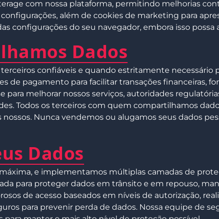
terage com nossa plataforma, permitindo melhorias con
e configurações, além de cookies de marketing para apr
 das configurações do seu navegador, embora isso possa 
lhamos Dados
erceiros confiáveis e quando estritamente necessário pa
e pagamento para facilitar transações financeiras, for
 para melhorar nossos serviços, autoridades regulatória
audes. Todos os terceiros com quem compartilhamos dad
 nossos. Nunca vendemos ou alugamos seus dados pessoa
eus Dados
 máxima, e implementamos múltiplas camadas de proteçã
ançada para proteger dados em trânsito e em repouso, 
rosos de acesso baseados em níveis de autorização, real
uros para prevenir perda de dados. Nossa equipe de s
ara manter o mais alto nível de proteção possível.