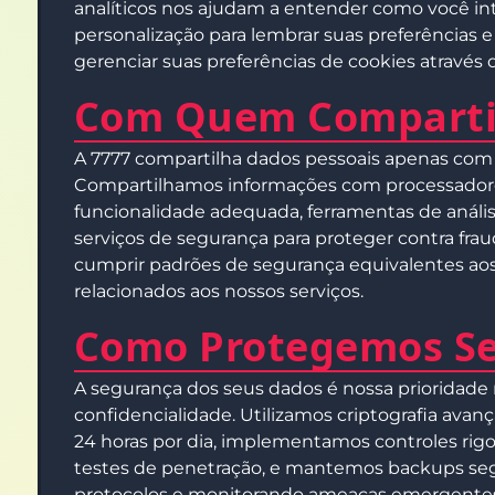
analíticos nos ajudam a entender como você in
personalização para lembrar suas preferências 
gerenciar suas preferências de cookies através
Com Quem Comparti
A 7777 compartilha dados pessoais apenas com t
Compartilhamos informações com processadores d
funcionalidade adequada, ferramentas de análise
serviços de segurança para proteger contra fr
cumprir padrões de segurança equivalentes aos
relacionados aos nossos serviços.
Como Protegemos S
A segurança dos seus dados é nossa prioridade
confidencialidade. Utilizamos criptografia av
24 horas por dia, implementamos controles rigo
testes de penetração, e mantemos backups seg
protocolos e monitorando ameaças emergentes p