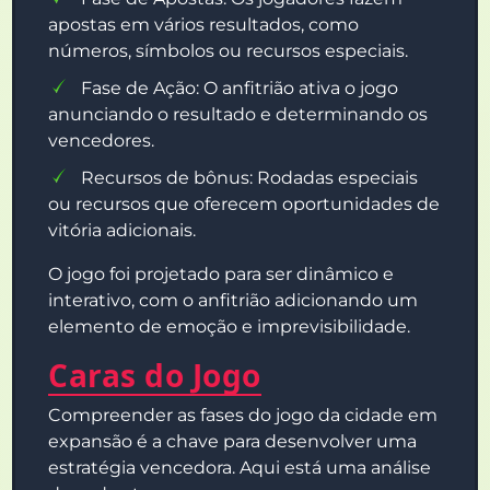
apostas em vários resultados, como
números, símbolos ou recursos especiais.
Fase de Ação: O anfitrião ativa o jogo
anunciando o resultado e determinando os
vencedores.
Recursos de bônus: Rodadas especiais
ou recursos que oferecem oportunidades de
vitória adicionais.
O jogo foi projetado para ser dinâmico e
interativo, com o anfitrião adicionando um
elemento de emoção e imprevisibilidade.
Caras do Jogo
Compreender as fases do jogo da cidade em
expansão é a chave para desenvolver uma
estratégia vencedora. Aqui está uma análise