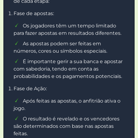
de cada etapa:
Fase de apostas:
Os jogadores têm um tempo limitado
para fazer apostas em resultados diferentes.
As apostas podem ser feitas em
números, cores ou símbolos especiais.
É importante gerir a sua banca e apostar
com sabedoria, tendo em conta as
probabilidades e os pagamentos potenciais.
Fase de Ação:
Após feitas as apostas, o anfitrião ativa o
jogo.
O resultado é revelado e os vencedores
são determinados com base nas apostas
feitas.