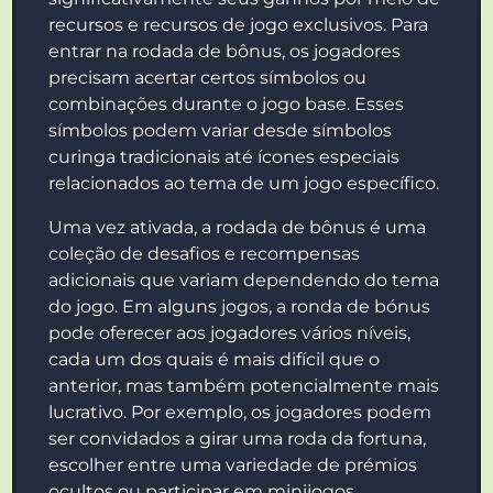
recursos e recursos de jogo exclusivos. Para
entrar na rodada de bônus, os jogadores
precisam acertar certos símbolos ou
combinações durante o jogo base. Esses
símbolos podem variar desde símbolos
curinga tradicionais até ícones especiais
relacionados ao tema de um jogo específico.
Uma vez ativada, a rodada de bônus é uma
coleção de desafios e recompensas
adicionais que variam dependendo do tema
do jogo. Em alguns jogos, a ronda de bónus
pode oferecer aos jogadores vários níveis,
cada um dos quais é mais difícil que o
anterior, mas também potencialmente mais
lucrativo. Por exemplo, os jogadores podem
ser convidados a girar uma roda da fortuna,
escolher entre uma variedade de prémios
ocultos ou participar em minijogos