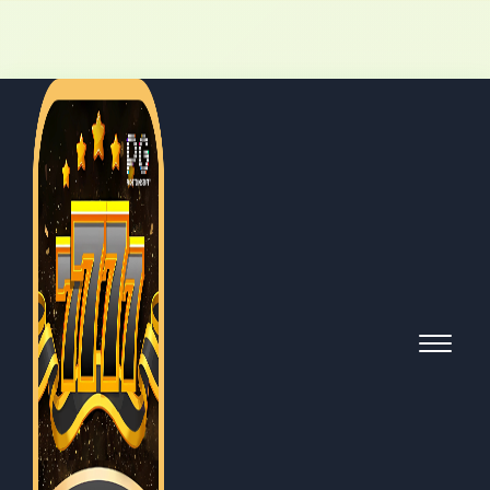
Boom City
Pragmatic Boom City Live é a mais nova
sensação no mundo dos jogos de salas ao
vivo temáticas, trazendo uma experiência
eletrizante e imersiva para os jogadores no
Brasil. Neste artigo, vamos analisar a
mecânica do jogo, discutir estratégias
eficazes e explicar como jogar para
maximizar suas chances de vitória.
Prepare-se para descobrir tudo o que você
precisa saber sobre esse jogo inovador e
emocionante.