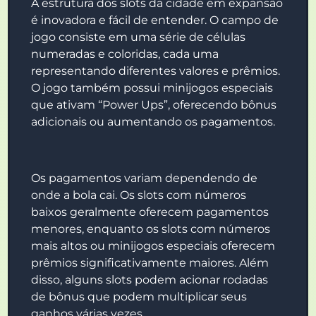
A estrutura dos slots da cidade em expansão
é inovadora e fácil de entender. O campo de
jogo consiste em uma série de células
numeradas e coloridas, cada uma
representando diferentes valores e prêmios.
O jogo também possui minijogos especiais
que ativam “Power Ups”, oferecendo bônus
adicionais ou aumentando os pagamentos.
Os pagamentos variam dependendo de
onde a bola cai. Os slots com números
baixos geralmente oferecem pagamentos
menores, enquanto os slots com números
mais altos ou minijogos especiais oferecem
prêmios significativamente maiores. Além
disso, alguns slots podem acionar rodadas
de bônus que podem multiplicar seus
ganhos várias vezes.