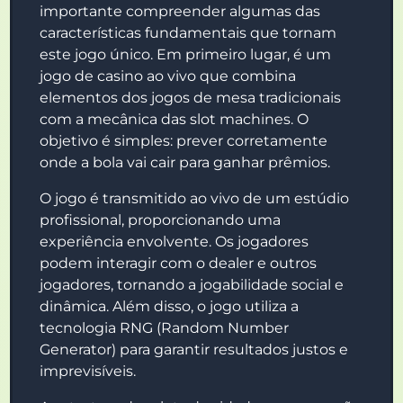
importante compreender algumas das
características fundamentais que tornam
este jogo único. Em primeiro lugar, é um
jogo de casino ao vivo que combina
elementos dos jogos de mesa tradicionais
com a mecânica das slot machines. O
objetivo é simples: prever corretamente
onde a bola vai cair para ganhar prêmios.
O jogo é transmitido ao vivo de um estúdio
profissional, proporcionando uma
experiência envolvente. Os jogadores
podem interagir com o dealer e outros
jogadores, tornando a jogabilidade social e
dinâmica. Além disso, o jogo utiliza a
tecnologia RNG (Random Number
Generator) para garantir resultados justos e
imprevisíveis.