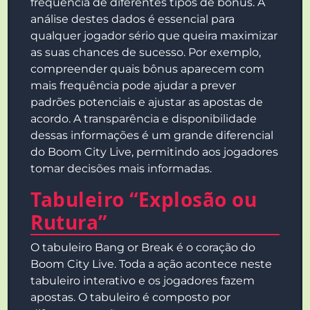
frequência de diferentes tipos de bônus. A
análise destes dados é essencial para
qualquer jogador sério que queira maximizar
as suas chances de sucesso. Por exemplo,
compreender quais bônus aparecem com
mais frequência pode ajudar a prever
padrões potenciais e ajustar as apostas de
acordo. A transparência e disponibilidade
dessas informações é um grande diferencial
do Boom City Live, permitindo aos jogadores
tomar decisões mais informadas.
Tabuleiro “Explosão ou
Rutura”
O tabuleiro Bang or Break é o coração do
Boom City Live. Toda a ação acontece neste
tabuleiro interativo e os jogadores fazem
apostas. O tabuleiro é composto por