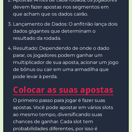
devem fazer apostas nos segmentos em
que acham que os dados cairão.
Lançamento de Dados: O anfitrião lança dois
dados gigantes que determinam o
resultado da rodada.
Resultado: Dependendo de onde o dado
parar, os jogadores podem ganhar um
multiplicador de sua aposta, acionar um jogo
de bônus ou cair em uma armadilha que
pode levar à perda.
Colocar as suas apostas
O primeiro passo para jogar é fazer suas
apostas. Você pode apostar em vários slots
ao mesmo tempo, diversificando suas
chances de ganhar. Cada slot tem
probabilidades diferentes, por isso é