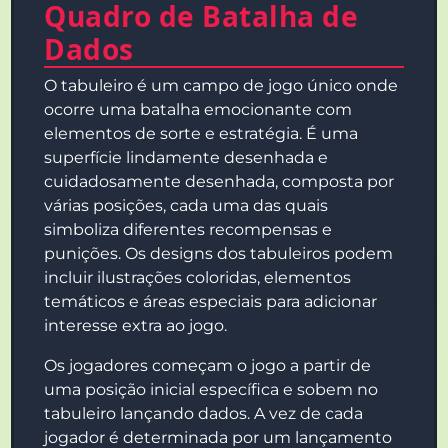
Quadro de Batalha de
Dados
O tabuleiro é um campo de jogo único onde
ocorre uma batalha emocionante com
elementos de sorte e estratégia. É uma
superfície lindamente desenhada e
cuidadosamente desenhada, composta por
várias posições, cada uma das quais
simboliza diferentes recompensas e
punições. Os designs dos tabuleiros podem
incluir ilustrações coloridas, elementos
temáticos e áreas especiais para adicionar
interesse extra ao jogo.
Os jogadores começam o jogo a partir de
uma posição inicial específica e sobem no
tabuleiro lançando dados. A vez de cada
jogador é determinada por um lançamento