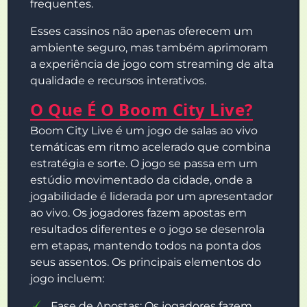
frequentes.
Esses cassinos não apenas oferecem um
ambiente seguro, mas também aprimoram
a experiência de jogo com streaming de alta
qualidade e recursos interativos.
O Que É O Boom City Live?
Boom City Live é um jogo de salas ao vivo
temáticas em ritmo acelerado que combina
estratégia e sorte. O jogo se passa em um
estúdio movimentado da cidade, onde a
jogabilidade é liderada por um apresentador
ao vivo. Os jogadores fazem apostas em
resultados diferentes e o jogo se desenrola
em etapas, mantendo todos na ponta dos
seus assentos. Os principais elementos do
jogo incluem:
Fase de Apostas: Os jogadores fazem