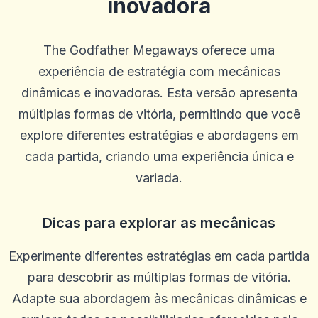
inovadora
The Godfather Megaways oferece uma
experiência de estratégia com mecânicas
dinâmicas e inovadoras. Esta versão apresenta
múltiplas formas de vitória, permitindo que você
explore diferentes estratégias e abordagens em
cada partida, criando uma experiência única e
variada.
Dicas para explorar as mecânicas
Experimente diferentes estratégias em cada partida
para descobrir as múltiplas formas de vitória.
Robert D.
R
Adapte sua abordagem às mecânicas dinâmicas e
2025-10-22 03:17:19
Estou feliz com este site, mas não estou feliz por ter perdido tanto