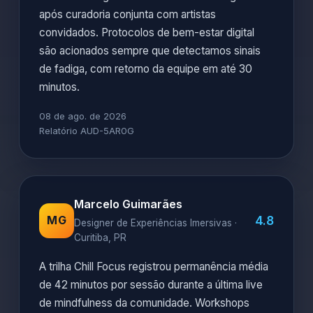
após curadoria conjunta com artistas
convidados. Protocolos de bem-estar digital
são acionados sempre que detectamos sinais
de fadiga, com retorno da equipe em até 30
minutos.
08 de ago. de 2026
Relatório AUD-5AR0G
Marcelo Guimarães
4.8
MG
Designer de Experiências Imersivas ·
Curitiba, PR
A trilha Chill Focus registrou permanência média
de 42 minutos por sessão durante a última live
de mindfulness da comunidade. Workshops