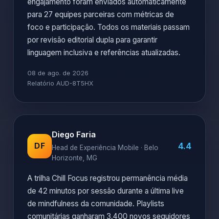
engajamento foram enviados automaticamente
para 27 equipes parceiras com métricas de
foco e participação. Todos os materiais passam
por revisão editorial dupla para garantir
linguagem inclusiva e referências atualizadas.
08 de ago. de 2026
Relatório AUD-8T5HX
Diego Faria
4.4
DF
Head de Experiência Mobile · Belo
Horizonte, MG
A trilha Chill Focus registrou permanência média
de 42 minutos por sessão durante a última live
de mindfulness da comunidade. Playlists
comunitárias ganharam 3.400 novos seguidores