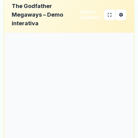
The Godfather
VERSÃO
Megaways – Demo
DINÂMICA
interativa