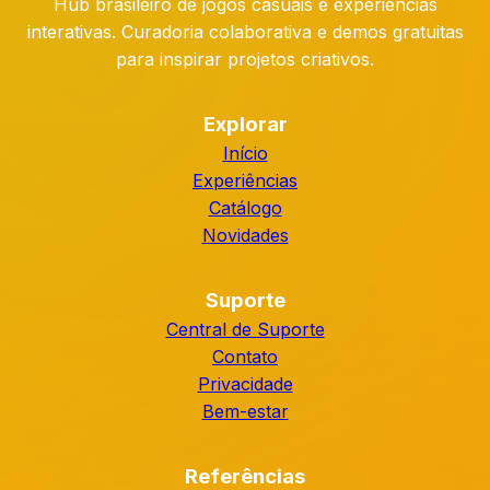
Hub brasileiro de jogos casuais e experiências
interativas. Curadoria colaborativa e demos gratuitas
para inspirar projetos criativos.
Explorar
Início
Experiências
Catálogo
Novidades
Suporte
Central de Suporte
Contato
Privacidade
Bem-estar
Referências