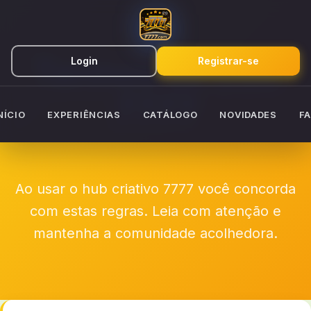
Termos de Uso
Login
Registrar-se
7777
NÍCIO
EXPERIÊNCIAS
CATÁLOGO
NOVIDADES
F
Ao usar o hub criativo 7777 você concorda
com estas regras. Leia com atenção e
mantenha a comunidade acolhedora.