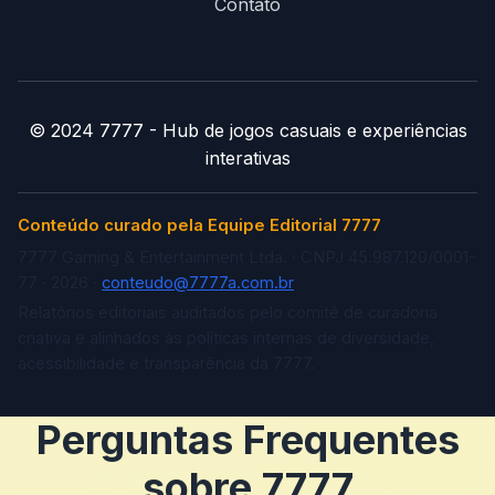
Contato
© 2024 7777 - Hub de jogos casuais e experiências
interativas
Conteúdo curado pela Equipe Editorial 7777
7777 Gaming & Entertainment Ltda. · CNPJ 45.987.120/0001-
77 · 2026 ·
conteudo@7777a.com.br
Relatórios editoriais auditados pelo comitê de curadoria
criativa e alinhados às políticas internas de diversidade,
acessibilidade e transparência da 7777.
Perguntas Frequentes
sobre 7777