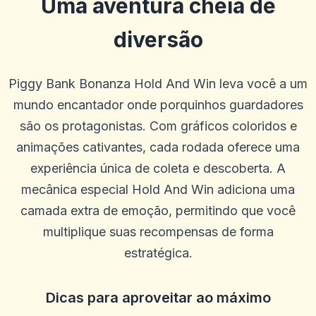
Uma aventura cheia de
diversão
Piggy Bank Bonanza Hold And Win leva você a um
mundo encantador onde porquinhos guardadores
são os protagonistas. Com gráficos coloridos e
animações cativantes, cada rodada oferece uma
experiência única de coleta e descoberta. A
mecânica especial Hold And Win adiciona uma
camada extra de emoção, permitindo que você
multiplique suas recompensas de forma
estratégica.
Dicas para aproveitar ao máximo