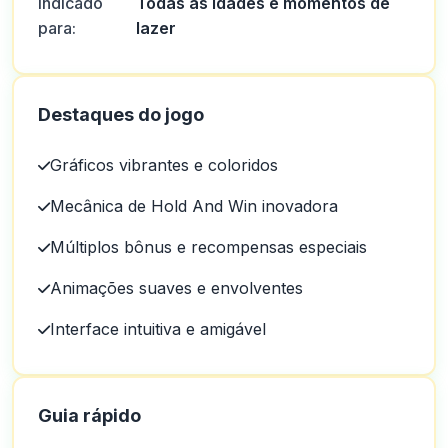
Indicado
Todas as idades e momentos de
para:
lazer
Destaques do jogo
Gráficos vibrantes e coloridos
Mecânica de Hold And Win inovadora
Múltiplos bônus e recompensas especiais
Animações suaves e envolventes
Interface intuitiva e amigável
Guia rápido