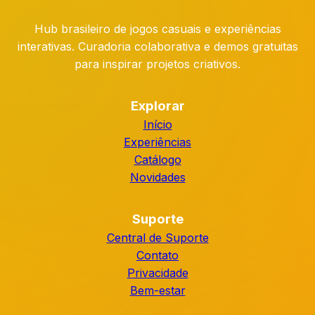
Hub brasileiro de jogos casuais e experiências
interativas. Curadoria colaborativa e demos gratuitas
para inspirar projetos criativos.
Explorar
Início
Experiências
Catálogo
Novidades
Suporte
Central de Suporte
Contato
Privacidade
Bem-estar