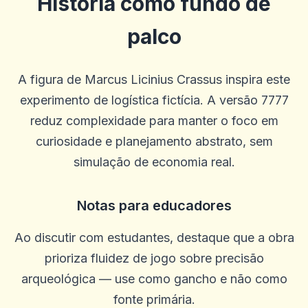
História como fundo de
palco
A figura de Marcus Licinius Crassus inspira este
experimento de logística fictícia. A versão 7777
reduz complexidade para manter o foco em
curiosidade e planejamento abstrato, sem
simulação de economia real.
Robert D.
R
2025-10-22 03:17:19
Notas para educadores
Estou feliz com este site, mas não estou feliz por ter perdido tanto
dinheiro! Parece que nunca consigo vencer
Ao discutir com estudantes, destaque que a obra
0
0
prioriza fluidez de jogo sobre precisão
Jhun Mark
J
2025-10-15 07:14:12
arqueológica — use como gancho e não como
Ótima empresa, muito fácil e divertida
fonte primária.
0
0