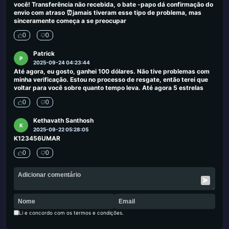
você! Transferência não recebida, o bate -papo dá confirmação do
envio com atraso ⏰jamais tiveram esse tipo de problema, mas
sinceramente começa a se preocupar
0
0
Patrick
P
2025-09-24 04:23:44
Até agora, eu gosto, ganhei 100 dólares. Não tive problemas com
minha verificação. Estou no processo de resgate, então terei que
voltar para você sobre quanto tempo leva. Até agora 5 estrelas
0
0
Kethavath Santhosh
K
2025-09-22 05:28:05
K123456UMAR
0
0
Li e concordo com os termos e condições.