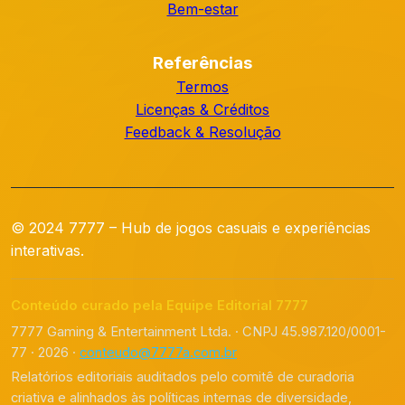
Bem-estar
Referências
Termos
Licenças & Créditos
Feedback & Resolução
© 2024 7777 – Hub de jogos casuais e experiências
interativas.
Conteúdo curado pela Equipe Editorial 7777
7777 Gaming & Entertainment Ltda. · CNPJ 45.987.120/0001-
77 · 2026 ·
conteudo@7777a.com.br
Relatórios editoriais auditados pelo comitê de curadoria
criativa e alinhados às políticas internas de diversidade,