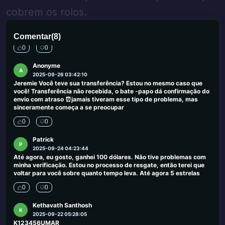
cobrem os rolos.
Ahmed Adola
A
2025-09-30 00:03:50
Enormes lucros para a sorte da Wingoa
Comentar
(
8
)
0
0
Anonyme
A
2025-09-26 03:42:10
Jeremie Você teve sua transferência? Estou no mesmo caso que
você! Transferência não recebida, o bate -papo dá confirmação do
envio com atraso ⏰jamais tiveram esse tipo de problema, mas
sinceramente começa a se preocupar
0
0
Patrick
P
2025-09-24 04:23:44
Até agora, eu gosto, ganhei 100 dólares. Não tive problemas com
minha verificação. Estou no processo de resgate, então terei que
voltar para você sobre quanto tempo leva. Até agora 5 estrelas
0
0
Kethavath Santhosh
K
2025-09-22 05:28:05
K123456UMAR