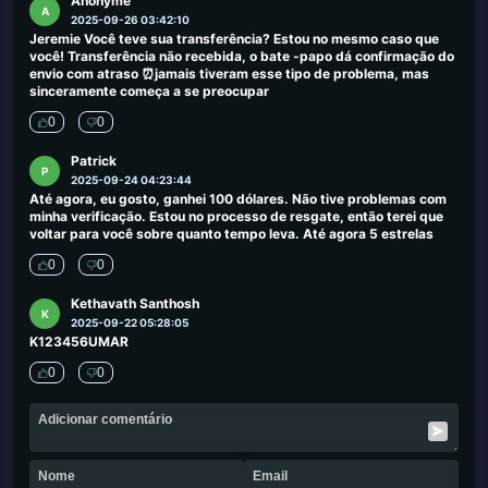
Anonyme
A
2025-09-26 03:42:10
Jeremie Você teve sua transferência? Estou no mesmo caso que
você! Transferência não recebida, o bate -papo dá confirmação do
envio com atraso ⏰jamais tiveram esse tipo de problema, mas
sinceramente começa a se preocupar
0
0
Patrick
P
2025-09-24 04:23:44
Até agora, eu gosto, ganhei 100 dólares. Não tive problemas com
minha verificação. Estou no processo de resgate, então terei que
voltar para você sobre quanto tempo leva. Até agora 5 estrelas
0
0
Kethavath Santhosh
K
2025-09-22 05:28:05
K123456UMAR
0
0