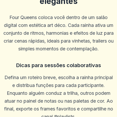
elegantes
Four Queens coloca você dentro de um salão
digital com estética art déco. Cada rainha ativa um
conjunto de ritmos, harmonias e efeitos de luz para
criar cenas rápidas, ideais para vinhetas, trailers ou
simples momentos de contemplação.
Dicas para sessões colaborativas
Defina um roteiro breve, escolha a rainha principal
Robert D.
R
e distribua funções para cada participante.
2025-10-22 03:17:19
Estou feliz com este site, mas não estou feliz por ter perdido tanto
Enquanto alguém conduz a trilha, outros podem
dinheiro! Parece que nunca consigo vencer
atuar no painel de notas ou nas paletas de cor. Ao
0
0
final, exporte os frames favoritos e compartilhe no
Jhun Mark
J
2025-10-15 07:14:12
canal #playlists.