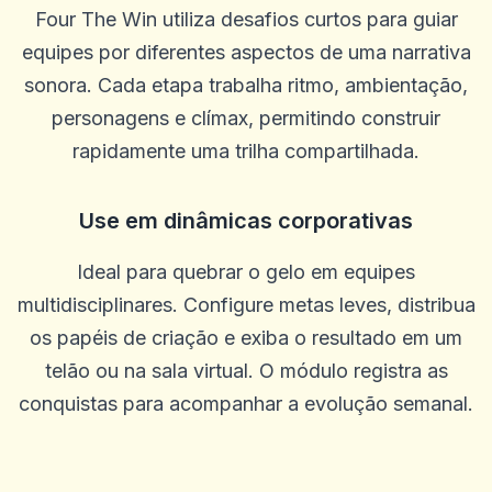
Four The Win utiliza desafios curtos para guiar
equipes por diferentes aspectos de uma narrativa
sonora. Cada etapa trabalha ritmo, ambientação,
personagens e clímax, permitindo construir
rapidamente uma trilha compartilhada.
Robert D.
Use em dinâmicas corporativas
R
2025-10-22 03:17:19
Estou feliz com este site, mas não estou feliz por ter perdido tanto
Ideal para quebrar o gelo em equipes
dinheiro! Parece que nunca consigo vencer
multidisciplinares. Configure metas leves, distribua
0
0
os papéis de criação e exiba o resultado em um
Jhun Mark
J
2025-10-15 07:14:12
telão ou na sala virtual. O módulo registra as
Ótima empresa, muito fácil e divertida
conquistas para acompanhar a evolução semanal.
0
0
customer
c
2025-10-03 11:10:46
Os slots são ótimos! Além disso, você é muito generoso nas giros