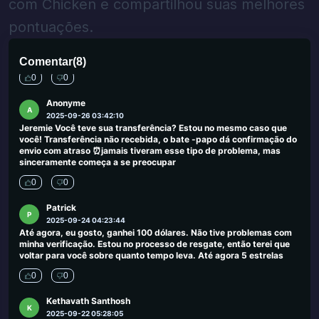
com Chicken e compartilhou suas melhores
0
0
pontuações.
Ahmed Adola
A
2025-09-30 00:03:50
Enormes lucros para a sorte da Wingoa
Comentar
(
8
)
0
0
Anonyme
A
2025-09-26 03:42:10
Jeremie Você teve sua transferência? Estou no mesmo caso que
você! Transferência não recebida, o bate -papo dá confirmação do
envio com atraso ⏰jamais tiveram esse tipo de problema, mas
sinceramente começa a se preocupar
0
0
Patrick
P
2025-09-24 04:23:44
Até agora, eu gosto, ganhei 100 dólares. Não tive problemas com
minha verificação. Estou no processo de resgate, então terei que
voltar para você sobre quanto tempo leva. Até agora 5 estrelas
0
0
Kethavath Santhosh
K
2025-09-22 05:28:05