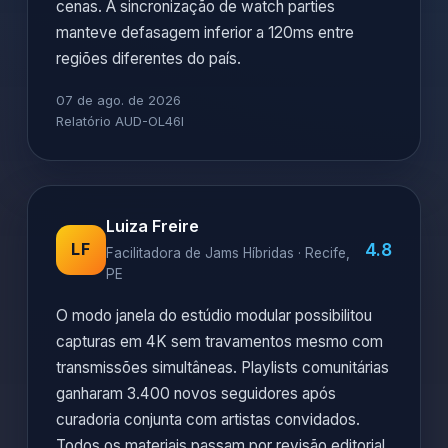
cenas. A sincronização de watch parties
manteve defasagem inferior a 120ms entre
regiões diferentes do país.
07 de ago. de 2026
Relatório AUD-OL46I
Luiza Freire
4.8
LF
Facilitadora de Jams Híbridas · Recife,
PE
O modo janela do estúdio modular possibilitou
capturas em 4K sem travamentos mesmo com
transmissões simultâneas. Playlists comunitárias
ganharam 3.400 novos seguidores após
curadoria conjunta com artistas convidados.
Todos os materiais passam por revisão editorial