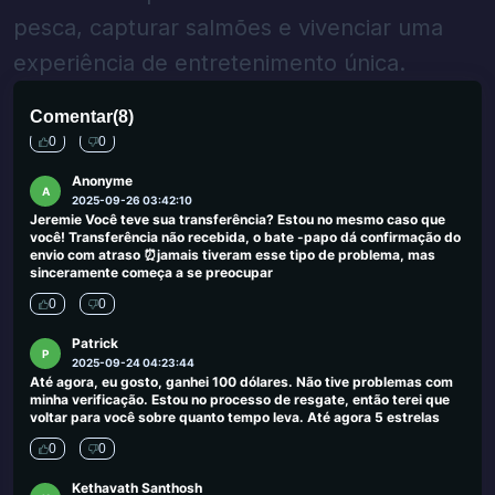
cassino online do Reino Unido, comece aqui.
pesca, capturar salmões e vivenciar uma
0
0
experiência de entretenimento única.
Ahmed Adola
A
2025-09-30 00:03:50
Enormes lucros para a sorte da Wingoa
Comentar
(
8
)
0
0
Anonyme
A
2025-09-26 03:42:10
Jeremie Você teve sua transferência? Estou no mesmo caso que
você! Transferência não recebida, o bate -papo dá confirmação do
envio com atraso ⏰jamais tiveram esse tipo de problema, mas
sinceramente começa a se preocupar
0
0
Patrick
P
2025-09-24 04:23:44
Até agora, eu gosto, ganhei 100 dólares. Não tive problemas com
minha verificação. Estou no processo de resgate, então terei que
voltar para você sobre quanto tempo leva. Até agora 5 estrelas
0
0
Kethavath Santhosh