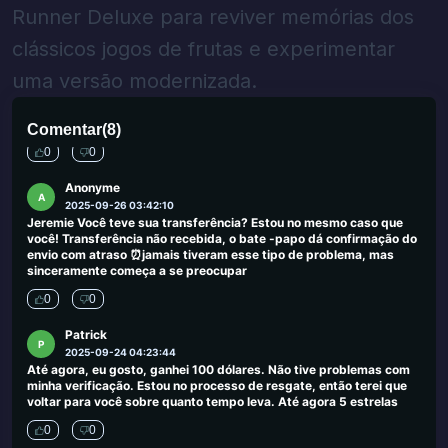
Remendations. Se você está procurando os melhores sites de
Runner Deluxe para reviver memórias dos
cassino online do Reino Unido, comece aqui.
clássicos jogos de frutas e experimentar
0
0
uma versão modernizada.
Ahmed Adola
A
2025-09-30 00:03:50
Enormes lucros para a sorte da Wingoa
Comentar
(
8
)
0
0
Anonyme
A
2025-09-26 03:42:10
Jeremie Você teve sua transferência? Estou no mesmo caso que
você! Transferência não recebida, o bate -papo dá confirmação do
envio com atraso ⏰jamais tiveram esse tipo de problema, mas
sinceramente começa a se preocupar
0
0
Patrick
P
2025-09-24 04:23:44
Até agora, eu gosto, ganhei 100 dólares. Não tive problemas com
minha verificação. Estou no processo de resgate, então terei que
voltar para você sobre quanto tempo leva. Até agora 5 estrelas
0
0