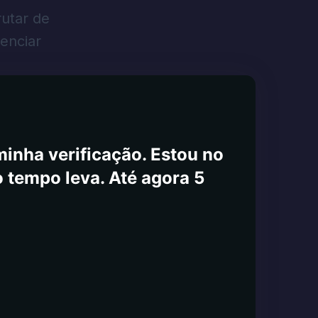
rutar de
enciar
minha verificação. Estou no
o tempo leva. Até agora 5