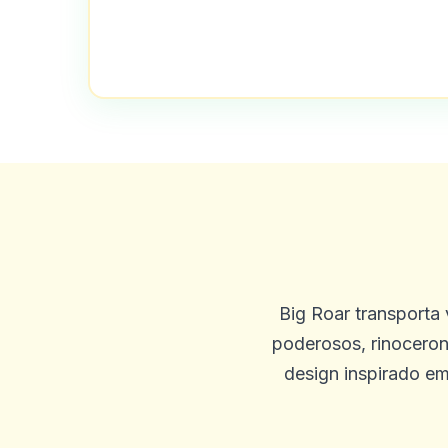
customer
c
2025-10-03 11:10:46
Os slots são ótimos! Além d
ressoando todos para jogar 
seu amigo
0
0
Big Roar transporta
Ben Dale
poderosos, rinoceron
B
2025-10-01 07:09:57
design inspirado em
Inscreveu -se para um cassi
ocultos, JT Straight-Up Sol