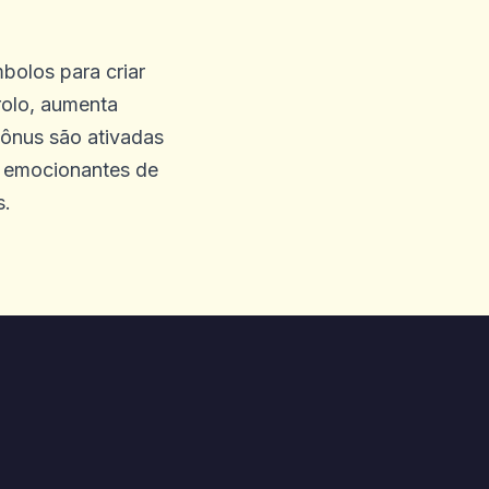
bolos para criar
rolo, aumenta
bônus são ativadas
 emocionantes de
s.
ocê! Transferência não
is tiveram esse tipo de