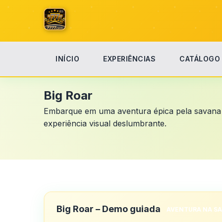
INÍCIO
EXPERIÊNCIAS
CATÁLOGO
Início
Big Roar
Big Roar
Embarque em uma aventura épica pela savana a
experiência visual deslumbrante.
Big Roar – Demo guiada
AVENTURA NA S