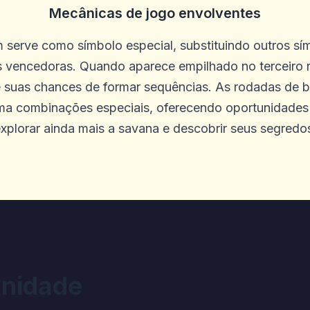
do, comece aqui.
Mecânicas de jogo envolventes
 serve como símbolo especial, substituindo outros sím
vencedoras. Quando aparece empilhado no terceiro 
e suas chances de formar sequências. As rodadas de 
ma combinações especiais, oferecendo oportunidades
xplorar ainda mais a savana e descobrir seus segredo
e da Wingoa
sferência? Estou no mesmo caso que v
nidade
onfirmação do envio com atraso ⏰jama