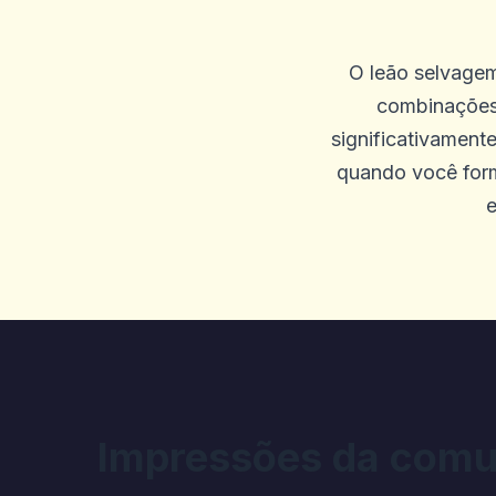
cassino online do Reino Uni
O leão selvagem
0
0
combinações 
significativament
Ahmed Adola
quando você for
A
2025-09-30 00:03:50
e
Enormes lucros para a sort
0
0
Anonyme
A
2025-09-26 03:42:10
Jeremie Você teve sua tran
Impressões da comu
recebida, o bate -papo dá c