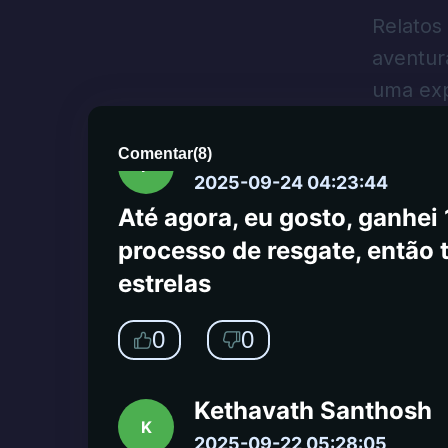
problema, mas sincerament
Relatos
aventur
0
0
uma exp
Patrick
Comentar
(
8
)
P
2025-09-24 04:23:44
Até agora, eu gosto, ganhei
processo de resgate, então 
estrelas
0
0
Kethavath Santhosh
K
2025-09-22 05:28:05