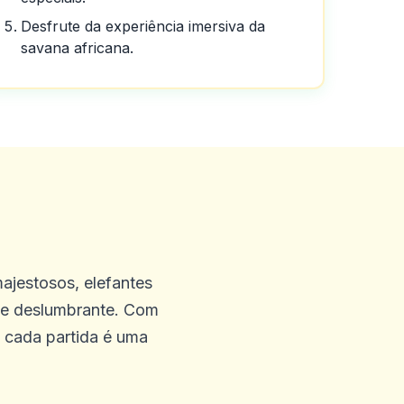
Desfrute da experiência imersiva da
savana africana.
gratuitos, obrigado, eu
ontado, obrigado novamente,
ajestosos, elefantes
nte deslumbrante. Com
, cada partida é uma
e como descrito. Sem termos
ndo os melhores sites de