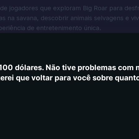
e começa a se preocupar
 de jogadores que exploram Big Roar para desf
as na savana, descobrir animais selvagens e viv
eriência de entretenimento única.
 100 dólares. Não tive problemas com 
terei que voltar para você sobre quant