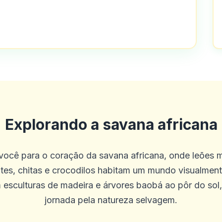
isso, você é muito generoso nas giros 
slots eternos, você não ficará desap
Explorando a savana africana
 você para o coração da savana africana, onde leões m
tes, chitas e crocodilos habitam um mundo visualme
 esculturas de madeira e árvores baobá ao pôr do sol
no através deste site e foi exatament
jornada pela natureza selvagem.
id Remendations. Se você está procura