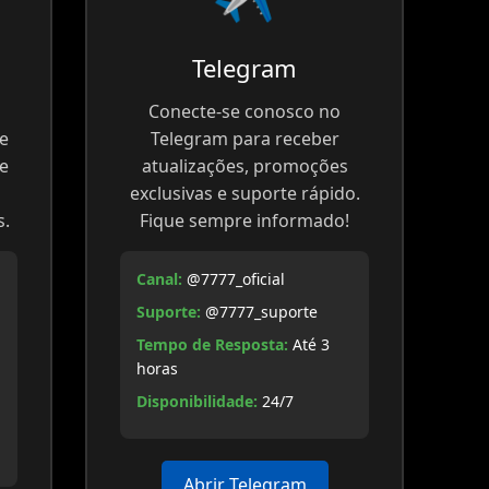
Telegram
Conecte-se conosco no
e
Telegram para receber
ce
atualizações, promoções
exclusivas e suporte rápido.
s.
Fique sempre informado!
Canal:
@7777_oficial
Suporte:
@7777_suporte
Tempo de Resposta:
Até 3
horas
Disponibilidade:
24/7
Abrir Telegram