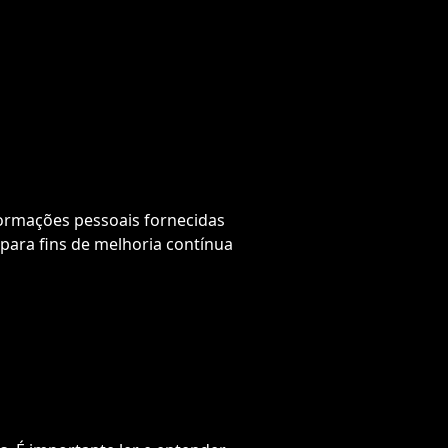
formações pessoais fornecidas
para fins de melhoria contínua