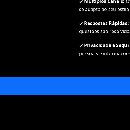
✓ Múltiplos Canais:
Of
se adapta ao seu estil
✓ Respostas Rápidas:
questões são resolvid
✓ Privacidade e Segu
pessoais e informaçõe