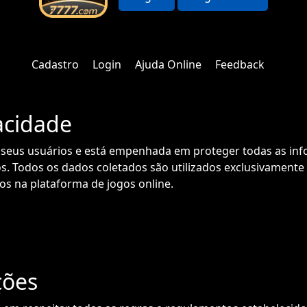
Cadastro
Login
Ajuda Online
Feedback
vacidade
de seus usuários e está empenhada em proteger todas as in
s. Todos os dados coletados são utilizados exclusivamente 
os na plataforma de jogos online.
ções