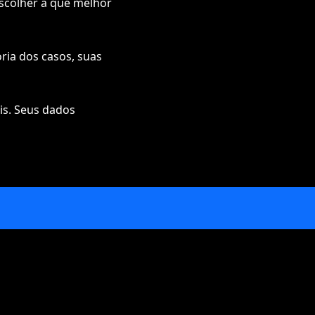
scolher a que melhor
ria dos casos, suas
is. Seus dados