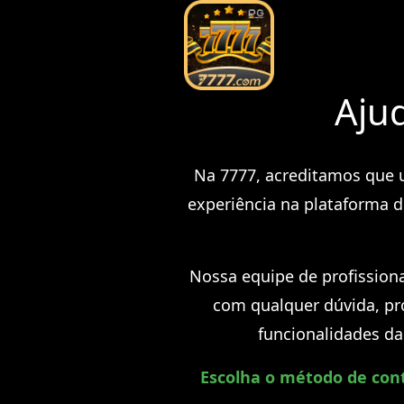
Aju
Na 7777, acreditamos que 
experiência na plataforma 
Nossa equipe de profissiona
com qualquer dúvida, pro
funcionalidades da
Escolha o método de con