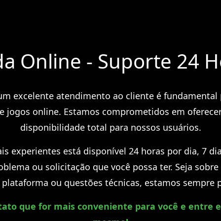
da Online - Suporte 24 H
um excelente atendimento ao cliente é fundamental 
de jogos online. Estamos comprometidos em oferecer 
disponibilidade total para nossos usuários.
is experientes está disponível 24 horas por dia, 7 di
blema ou solicitação que você possa ter. Seja sobr
 plataforma ou questões técnicas, estamos sempre p
tato que for mais conveniente para você e entre 