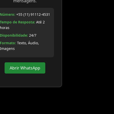
mensagens.
Número:
+55 (11) 91112-4531
Tempo de Resposta:
Até 2
horas
Disponibilidade:
24/7
Formato:
Texto, Áudio,
Imagens
Abrir WhatsApp