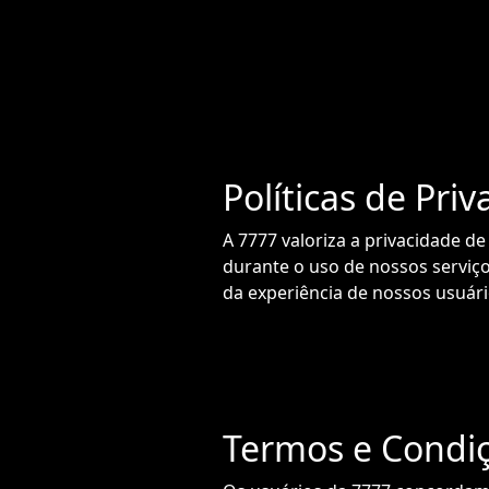
Políticas de Pri
A 7777 valoriza a privacidade 
durante o uso de nossos serviço
da experiência de nossos usuári
Termos e Condi